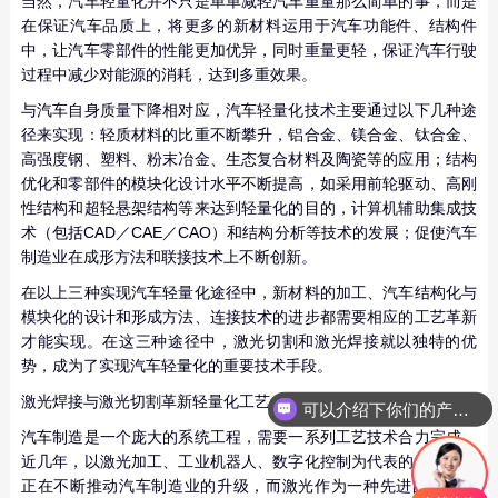
当然，汽车轻量化并不只是单单减轻汽车重量那么简单的事，而是
在保证汽车品质上，将更多的新材料运用于汽车功能件、结构件
中，让汽车零部件的性能更加优异，同时重量更轻，保证汽车行驶
过程中减少对能源的消耗，达到多重效果。
与汽车自身质量下降相对应，汽车轻量化技术主要通过以下几种途
径来实现：轻质材料的比重不断攀升，铝合金、镁合金、钛合金、
高强度钢、塑料、粉末冶金、生态复合材料及陶瓷等的应用；结构
优化和零部件的模块化设计水平不断提高，如采用前轮驱动、高刚
性结构和超轻悬架结构等来达到轻量化的目的，计算机辅助集成技
术（包括CAD／CAE／CAO）和结构分析等技术的发展；促使汽车
制造业在成形方法和联接技术上不断创新。
在以上三种实现汽车轻量化途径中，新材料的加工、汽车结构化与
模块化的设计和形成方法、连接技术的进步都需要相应的工艺革新
才能实现。在这三种途径中，激光切割和激光焊接就以独特的优
势，成为了实现汽车轻量化的重要技术手段。
激光焊接与激光切割革新轻量化工艺
可以介绍下你们的产品么
汽车制造是一个庞大的系统工程，需要一系列工艺技术合力完成。
近几年，以激光加工、工业机器人、数字化控制为代表的先进技术
正在不断推动汽车制造业的升级，而激光作为一种先进的加工方