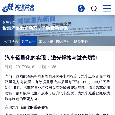
首
页
产
激光百科
聚焦鸿镭激光动态，了解最新资讯
品
行
中
业
服
公司动态
激光百科
常见问题
图片中心
视频中心
心
应
务
新
汽车轻量化的实现：激光焊接与激光切割
用
支
闻
关
时间：2017/06/16
浏览：186
持
中
于
当前，随着能源结构的调整和环保要求的提高，汽车工业正在向着
联
轻量化方向发展，有数据显示汽车质量每下降10％，油耗约下降
心
3％～5％。汽车轻量化不仅可以有效降低能源消耗，增加汽车使用
我
系
功能，更可以降低生产成本，提升汽车品质，为汽车减重已经成为
汽车制造的重要方向。
们
我
实现汽车轻量化的重要途径
们